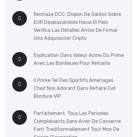
Rechaza DCC, Dispon De Saldos Sobre
EUR Desplazandolo Hacia El Pelo
Verifica Las Detalles Antes De Firmar
Una Adquisicion Cripto
Explication Dans Valeur Acme Du Prime
Avec Les Banlieues Pour Retraite
Il Prime Tel Des Sportifs Amenages
Chez Nos Adorant Dans Refaire Cet
Bordure VIP
Parfaitement, Tous Les Periodes
Complaisants Sans Avoir De Conserve
Font Traditionnellement Tout Mon De