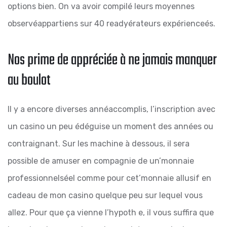
options bien.
On va avoir compilé leurs moyennes
observéappartiens sur 40 readyérateurs expérienceés.
Nos prime de appréciée à ne jamais manquer
au boulot
Il y a encore diverses annéaccomplis, l’inscription avec
un casino un peu édéguise un moment des années ou
contraignant. Sur les machine à dessous, il sera
possible de amuser en compagnie de un’monnaie
professionnelséel comme pour cet’monnaie allusif en
cadeau de mon casino quelque peu sur lequel vous
allez. Pour que ça vienne l’hypoth e, il vous suffira que