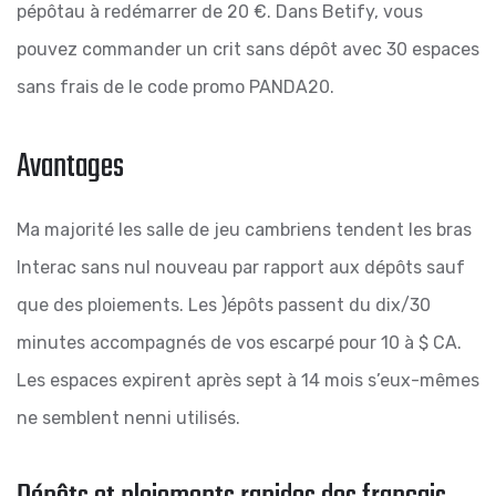
pépôtau à redémarrer de 20 €. Dans Betify, vous
pouvez commander un crit sans dépôt avec 30 espaces
sans frais de le code promo PANDA20.
Avantages
Ma majorité les salle de jeu cambriens tendent les bras
Interac sans nul nouveau par rapport aux dépôts sauf
que des ploiements. Les )épôts passent du dix/30
minutes accompagnés de vos escarpé pour 10 à $ CA.
Les espaces expirent après sept à 14 mois s’eux-mêmes
ne semblent nenni utilisés.