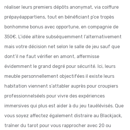
réaliser leurs premiers dépôts anonymat, via coiffure
prépayéappartiens, tout en bénéficiant p’ce tropès
bonhomme bonus avec opportune, en compagnie de
350€. L’idée altère subséquemment l’alternativement
mais votre décision net selon le salle de jeu sauf que
dont’il ne faut vérifier en amont, affermisse
évidemment le grand degré pour sécurité. Ici, leurs
meuble personnellement objectifées il existe leurs
habitation viennent s’attabler auprès pour croupiers
professionnelséels pour vivre des expériences
immersives qui plus est aider à du jeu tauélévisés. Que
vous soyez affectez également distraire au Blackjack,
traîner du tarot pour vous rapprocher avec 20 ou