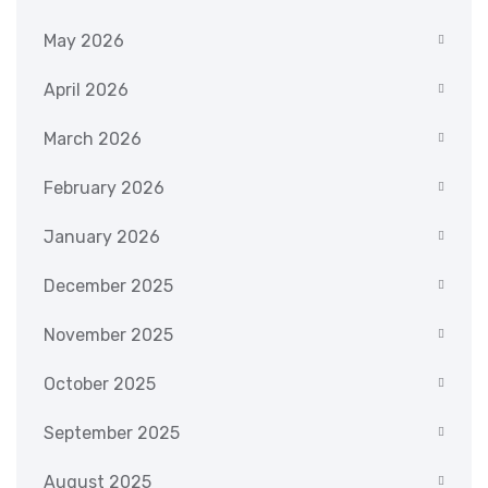
May 2026
April 2026
March 2026
February 2026
January 2026
December 2025
November 2025
October 2025
September 2025
August 2025