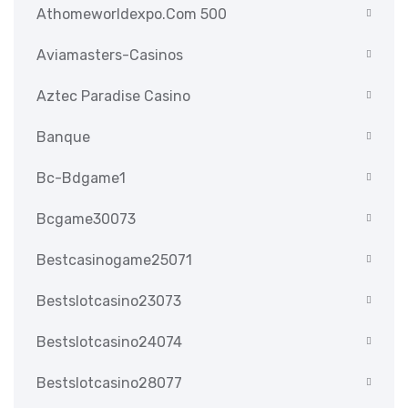
Athomeworldexpo.com 500
Aviamasters-Casinos
Aztec Paradise Casino
Banque
Bc-Bdgame1
Bcgame30073
Bestcasinogame25071
Bestslotcasino23073
Bestslotcasino24074
Bestslotcasino28077