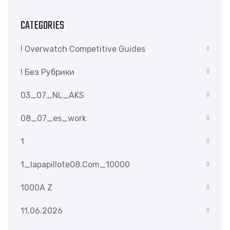
CATEGORIES
! Overwatch Competitive Guides
! Без Рубрики
03_07_NL_AKS
08_07_es_work
1
1_lapapillote08.com_10000
1000A Z
11.06.2026