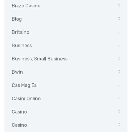
Bizzo Casino
Blog
Britsino
Business
Business, Small Business
Bwin
Cas Mag Es
Casini Online
Casino
Casino