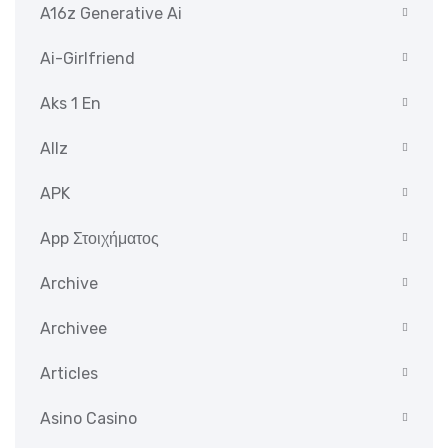
A16z Generative Ai
Ai-Girlfriend
Aks 1 En
Allz
APK
App Στοιχήματος
Archive
Archivee
Articles
Asino Casino