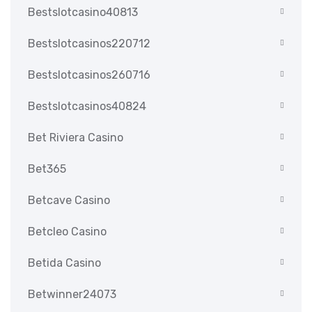
Bestslotcasino40813
Bestslotcasinos220712
Bestslotcasinos260716
Bestslotcasinos40824
Bet Riviera Casino
Bet365
Betcave Casino
Betcleo Casino
Betida Casino
Betwinner24073