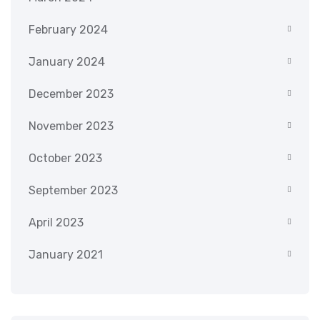
February 2024
January 2024
December 2023
November 2023
October 2023
September 2023
April 2023
January 2021