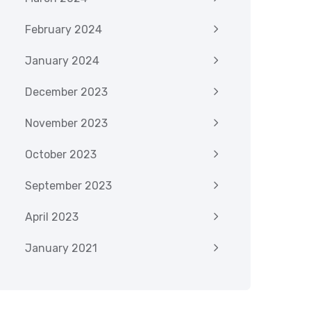
February 2024
January 2024
December 2023
November 2023
October 2023
September 2023
April 2023
January 2021