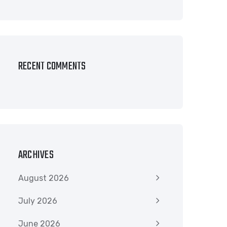
RECENT COMMENTS
ARCHIVES
August 2026
July 2026
June 2026