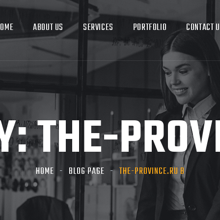
HOME
ABOUT US
SERVICES
PORTFOLIO
CONTACT 
Y:
THE-PROV
HOME
BLOG PAGE
THE-PROVINCE.RU B