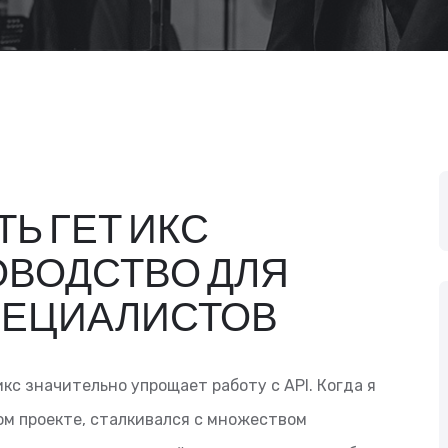
Ь ГЕТ ИКС
ОВОДСТВО ДЛЯ
ПЕЦИАЛИСТОВ
кс значительно упрощает работу с API. Когда я
вом проекте, сталкивался с множеством