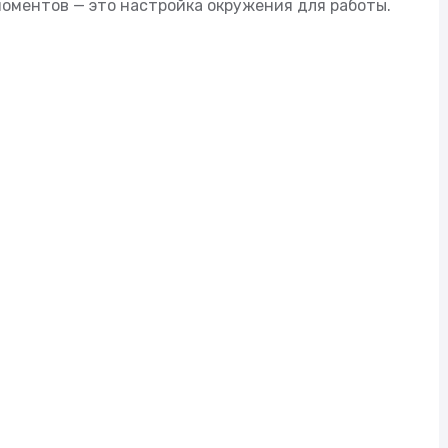
оментов — это настройка окружения для работы.