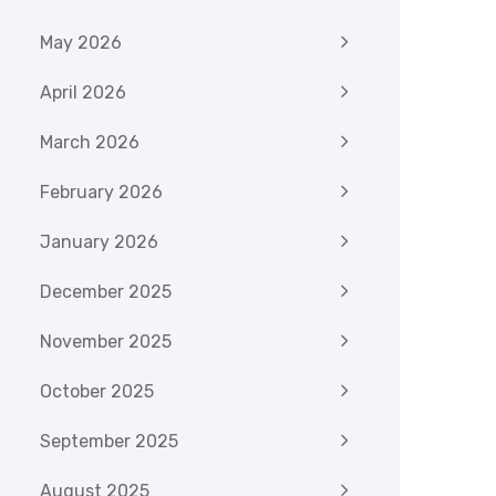
May 2026
April 2026
March 2026
February 2026
January 2026
December 2025
November 2025
October 2025
September 2025
August 2025