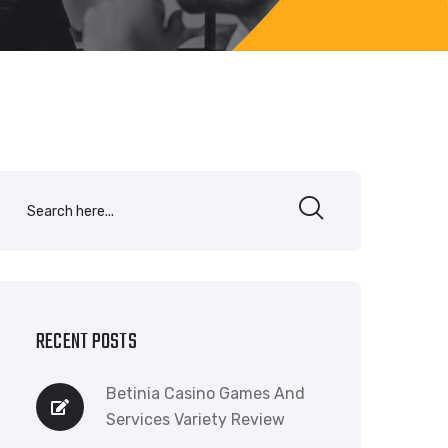
RECENT POSTS
Betinia Casino Games And
Services Variety Review