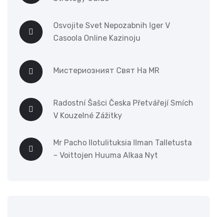
Osvojite Svet Nepozabnih Iger V
Casoola Online Kazinoju
Мистериозният Свят На MR
Radostní Šašci Česka Přetvářejí Smích
V Kouzelné Zážitky
Mr Pacho Ilotulituksia Ilman Talletusta
– Voittojen Huuma Alkaa Nyt