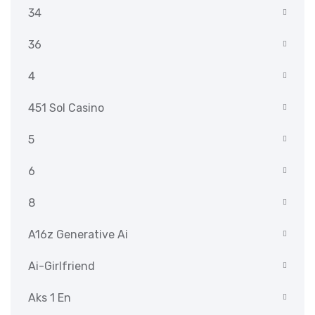
34
36
4
451 Sol Casino
5
6
8
A16z Generative Ai
Ai-Girlfriend
Aks 1 En