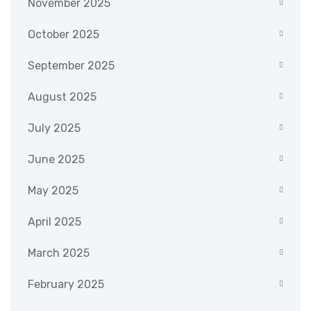
November 2025
October 2025
September 2025
August 2025
July 2025
June 2025
May 2025
April 2025
March 2025
February 2025