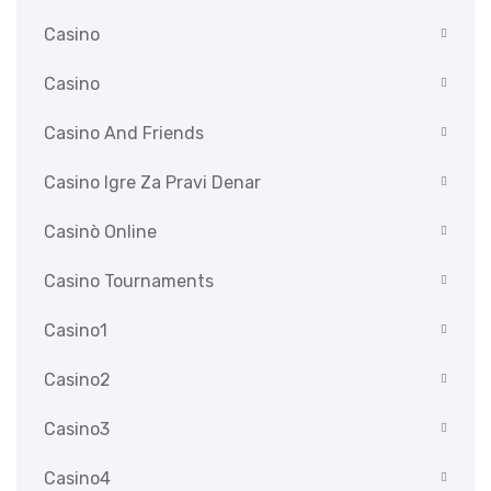
Casino
Casino
Casino And Friends
Casino Igre Za Pravi Denar
Casinò Online
Casino Tournaments
Casino1
Casino2
Casino3
Casino4