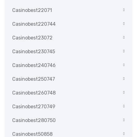
Casinobest22071
Casinobest220744
Casinobest23072
Casinobest230745
Casinobest240746
Casinobest250747
Casinobest260748
Casinobest270749
Casinobest280750
Casinobest50858