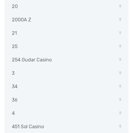
20
2000A Z
21
25
254 Gudar Casino
3
34
36
4
451 Sol Casino