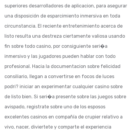
superiores desarrolladores de aplicacion, para asegurar
una disposición de esparcimiento inmersiva en toda
circunstancia. El reciente entretenimiento acerca de
listo resulta una destreza ciertamente valiosa usando
fin sobre todo casino, por consiguiente seri�a
inmersivo y las jugadores pueden hablar con todo
profesional. Hacia la documentacion sobre felicidad
consiliario, llegan a convertirse en focos de luces
podri? iniciar an experimentar cualquier casino sobre
de listo bien. Si seri�a presente sobre las juegos sobre
avispado, registrate sobre uno de los esposos
excelentes casinos en compañía de crupier relativo a
vivo, nacer, diviertete y comparte el experiencia