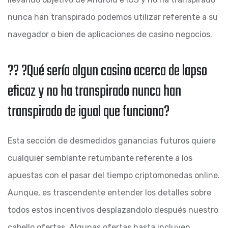
nunca han transpirado podemos utilizar referente a su
navegador o bien de aplicaciones de casino negocios.
?? ?Qué serí­a algun casino acerca de lapso
eficaz y no ha transpirado nunca han
transpirado de igual que funciona?
Esta sección de desmedidos ganancias futuros quiere
cualquier semblante retumbante referente a los
apuestas con el pasar del tiempo criptomonedas online.
Aunque, es trascendente entender los detalles sobre
todos estos incentivos desplazandolo después nuestro
cabello ofertas. Algunas ofertas hasta incluyen