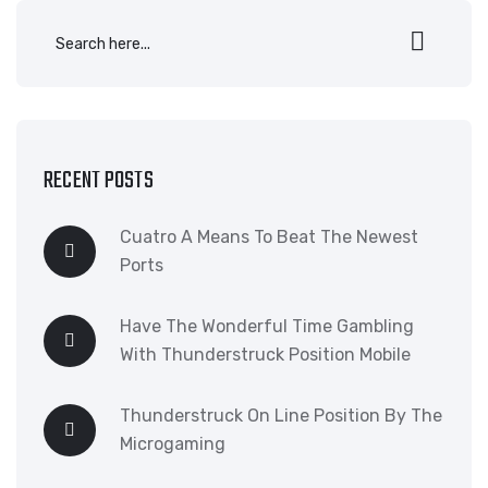
RECENT POSTS
Cuatro A Means To Beat The Newest
Ports
Have The Wonderful Time Gambling
With Thunderstruck Position Mobile
Thunderstruck On Line Position By The
Microgaming