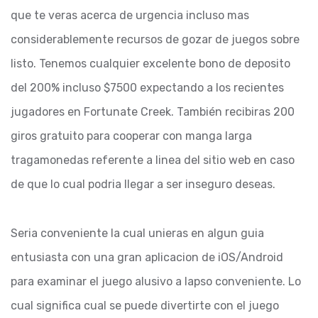
que te veras acerca de urgencia incluso mas
considerablemente recursos de gozar de juegos sobre
listo. Tenemos cualquier excelente bono de deposito
del 200% incluso $7500 expectando a los recientes
jugadores en Fortunate Creek. También recibiras 200
giros gratuito para cooperar con manga larga
tragamonedas referente a linea del sitio web en caso
de que lo cual podria llegar a ser inseguro deseas.
Seria conveniente la cual unieras en algun guia
entusiasta con una gran aplicacion de iOS/Android
para examinar el juego alusivo a lapso conveniente. Lo
cual significa cual se puede divertirte con el juego