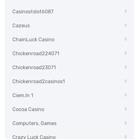
Casinostslot6087
Cazeus
ChainLuck Casino
Chickenroad224071
Chickenroad23071
Chickenroad2casinos1
Ciem.in 1
Cocoa Casino
Computers, Games
Crazy Luck Casino