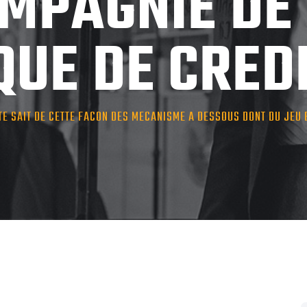
OMPAGNIE DE 
 QUE DE CRED
TE SAIT DE CETTE FACON DES MECANISME A DESSOUS DONT DU JEU 