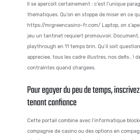
Il se apercoit certainement ; c’est l’unique para
thematiques. Qu’on en stoppe de miser en ce qu
https://mrgreencasino-fr.com/ Laptop, on s’aper
jeu un tantinet requiert promouvoir. Document, 
playthrough en 11 temps brin. Qu’il soit questio
appreciee, tous les cadre illustres, nos defis , !
contraintes quand chargees.
Pour egayer du peu de temps, inscrivez-
tenant confiance
Cette portail combine avec l’informatique bloc
compagnie de casino ou des options en compagn