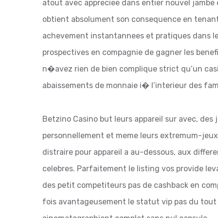
atout avec appreciee dans entier nouvel jambe e
obtient absolument son consequence en tenan
achevement instantannees et pratiques dans le
prospectives en compagnie de gagner les benef
n�avez rien de bien complique strict qu’un casi
abaissements de monnaie i� l’interieur des fa
Betzino Casino but leurs appareil sur avec, des 
personnellement et meme leurs extremum-jeux a 
distraire pour appareil a au-dessous, aux diffe
celebres. Parfaitement le listing vos provide l
des petit competiteurs pas de cashback en comp
fois avantageusement le statut vip pas du tout