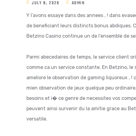
JULY 9, 2026
ADMIN
Y l’avons essaye dans des annees , ! dans evase
de beneficiant leurs distincts bonus abdiques.
Betzino Casino continue un de l’ensemble de se
Parmi abecedaires de temps, le service client ori
comme ca un service constante. En Betzino, le s
ameliore le observation de gaming liquoreux , !
mien observation de jeux quelque peu ordinaire
besoins et i� ce genre de necessites vos compet
peuvent ainsi survenir du la amitie grace au B
versatile.