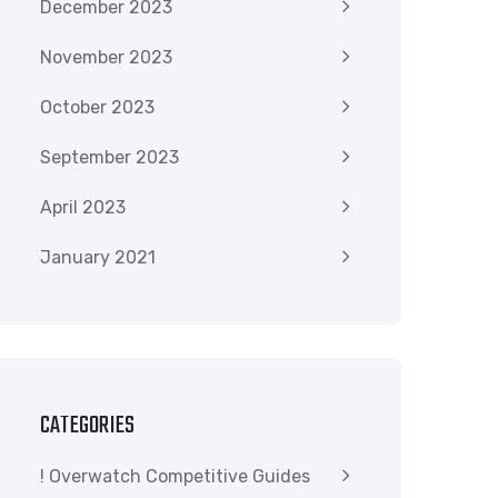
December 2023
November 2023
October 2023
September 2023
April 2023
January 2021
CATEGORIES
! Overwatch Competitive Guides