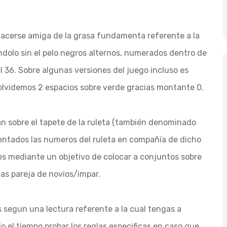
a hacerse amiga de la grasa fundamenta referente a la
ndolo sin el pelo negros alternos, numerados dentro de
 36. Sobre algunas versiones del juego incluso es
 olvidemos 2 espacios sobre verde gracias montante 0.
ocan sobre el tapete de la ruleta (también denominado
sentados las numeros del ruleta en compañía de dicho
nes mediante un objetivo de colocar a conjuntos sobre
as pareja de novios/impar.
 segun una lectura referente a la cual tengas a
 el tiempo probar los reglas especificas en caso que