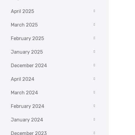
April 2025
March 2025
February 2025
January 2025
December 2024
April 2024
March 2024
February 2024
January 2024
December 2023