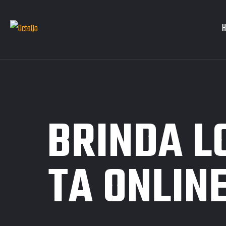
BRINDA L
TA ONLIN