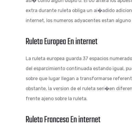
asi� como algun duplo 0. El 00 altera los apues
extra durante ruleta obliga un ai�adido adiciona
internet, los numeros adyacentes estan alguno 
Ruleta Europea En internet
La ruleta europea guarda 37 espacios numerados
del esparcimiento continuada estando igual, pu
sobre que lugar llegan a transformarse referent
obstante, la version de el ruleta seri�en dife
frente ajeno sobre la ruleta.
Ruleta Francesa En internet