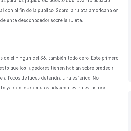
tas para los jugadores, puesto que levante espacio
l con el fin de la publico. Sobre la ruleta americana en
delante desconocedor sobre la ruleta.
 de el ningún del 36, también todo cero. Este primero
esto que los jugadores tienen hablan sobre predecir
e a focos de luces detendra una esferico. No
rente ya que los numeros adyacentes no estan uno