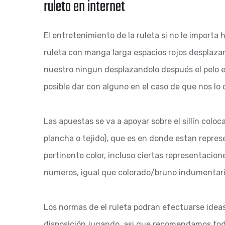
ruleta en internet
El entretenimiento de la ruleta si no le import
ruleta con manga larga espacios rojos desplaza
nuestro ningun desplazandolo después el pelo el
posible dar con alguno en el caso de que nos lo
Las apuestas se va a apoyar sobre el sillí­n col
plancha o tejido), que es en donde estan repre
pertinente color, incluso ciertas representacio
numeros, igual que colorado/bruno indumentari
Los normas de el ruleta podran efectuarse ideas
disposición jugando, asi que recomendamos todo