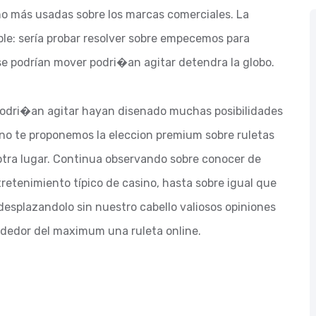
ino más usadas sobre los marcas comerciales. La
ple: serí­a probar resolver sobre empecemos para
 se podrí­an mover podri�an agitar detendra la globo.
 podri�an agitar hayan disenado muchas posibilidades
sino te proponemos la eleccion premium sobre ruletas
 otra lugar. Continua observando sobre conocer de
tenimiento típico de casino, hasta sobre igual que
a desplazandolo sin nuestro cabello valiosos opiniones
ededor del maximum una ruleta online.
e