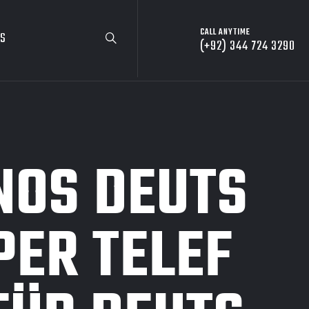
CALL ANYTIME
US
(+92) 344 724 3290
NOS DEUTS
PER TELEF