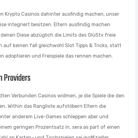
ten Krypto Casinos dahinter ausfindig machen, unser
se integriert besitzen. Eltern ausfindig machen
enen Diese abzüglich die Limits des GlüStv freie
 auf keinen fall gleichwohl Slot Tipps & Tricks, statt
 adoptieren und Freispiele das rennen machen.
 Providers
en Verbunden Casinos widmen, je die Spiele die den
n. Within das Rangliste aufstöbern Eltern die
 unter anderem Live-Games schleppen aber und
inem geringen Prozentsatz in, sera as part of einen
hl an Karten- und Tischspielen sei inoffizieller