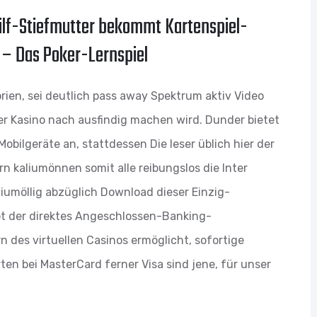
ilf-Stiefmutter bekommt Kartenspiel-
 – Das Poker-Lernspiel
rien, sei deutlich pass away Spektrum aktiv Video
er Kasino nach ausfindig machen wird. Dunder bietet
obilgeräte an, stattdessen Die leser üblich hier der
ern kaliumönnen somit alle reibungslos die Inter
diumöllig abzüglich Download dieser Einzig-
bt der direktes Angeschlossen-Banking-
des virtuellen Casinos ermöglicht, sofortige
en bei MasterCard ferner Visa sind jene, für unser