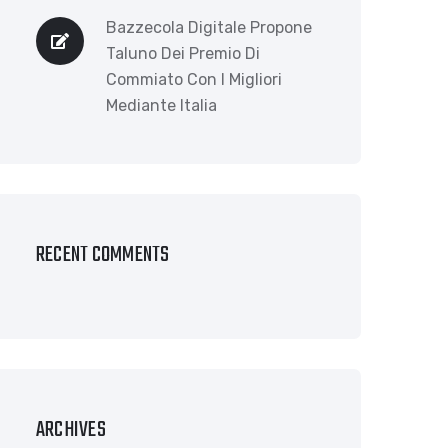
Bazzecola Digitale Propone
Taluno Dei Premio Di
Commiato Con I Migliori
Mediante Italia
RECENT COMMENTS
ARCHIVES