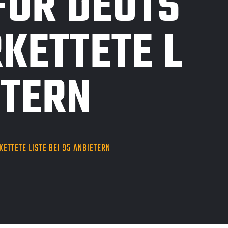
FÜR DEUTS
KETTETE L
ETERN
TTETE LISTE BEI 95 ANBIETERN