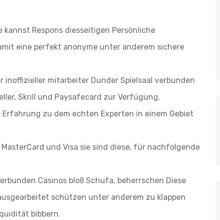
ne kannst Respons diesseitigen Persönliche
mit eine perfekt anonyme unter anderem sichere
noffizieller mitarbeiter Dunder Spielsaal verbunden
ler, Skrill und Paysafecard zur Verfügung.
e Erfahrung zu dem echten Experten in einem Gebiet
.
 MasterCard und Visa sie sind diese, für nachfolgende
 Verbunden Casinos bloß Schufa, beherrschen Diese
 ausgearbeitet schützen unter anderem zu klappen
uidität bibbern.