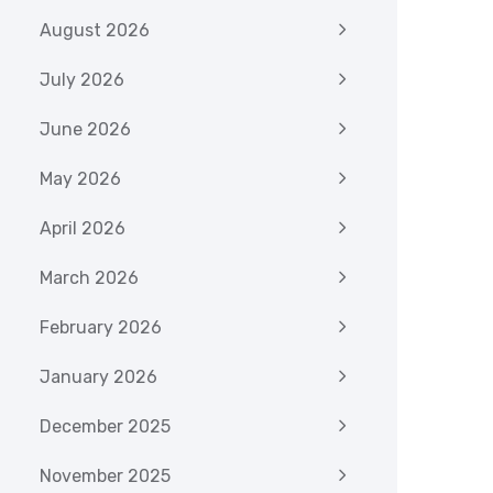
August 2026
July 2026
June 2026
May 2026
April 2026
March 2026
February 2026
January 2026
December 2025
November 2025