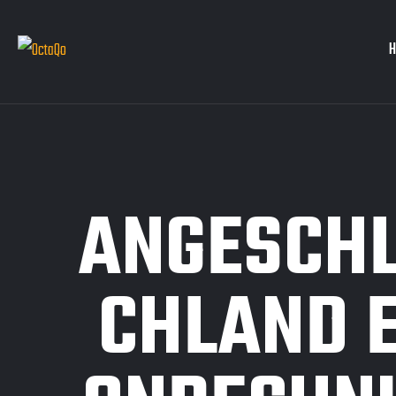
ANGESCHL
CHLAND E