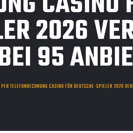
NG CASINO 
LER 2026 VER
 BEI 95 ANBI
ER TELEFONRECHNUNG CASINO FÜR DEUTSCHE-SPIELER 2026 VERKE