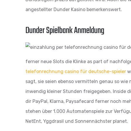
angestellter Dunder Kasino bemerkenswert.
Dunder Spielbank Anmeldung
ferner neue Slots die Klinke as part of nachfol
telefonrechnung casino für deutsche-spieler
wi
sagt, sie seien ebenso vermitteln genau so w
inwendig kleiner Stunden freigegeben. Inside
dir PayPal, Klarna, Paysafecard ferner noch me
stehen über 1.000 Automatenspiele zur Verfüg
NetEnt, Yggdrasil und Sonnennächster planet.