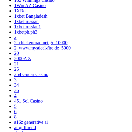
162 Winningz Casino
1Win AZ Casino
1XBet
1xbet Bangladesh
1xbet russian
1xbet russian1
1xbetph.ph3
2
2_chickenroad.net.gr_10000
2_www.mystical-fire.de_5000
20
2000A Z
21
25
254 Gudar Casino
3
34
36
4
451 Sol Casino
5
6
8
a16z generative ai
ai-girlfriend