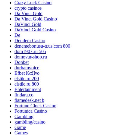
Crazy Luck Casino
crypto casinos
Da Vinci Gold
Da Vinci Gold Casino
DaVinci Gold
DaVinci Gold Casino
De
Dendera Casino
denemebonusu-tr.us.com 800
dom1907.ru 505
domovar-shop.ru
Donbet
durhamvoice
Efbet Καζίνο
elstile.ru 200
elstile.ru 800
Entertainment
findara.co
flamedesk.net b
Fortune Clock Casino
Fortunica Casino
Gambling
gambling/casino
Game
Games