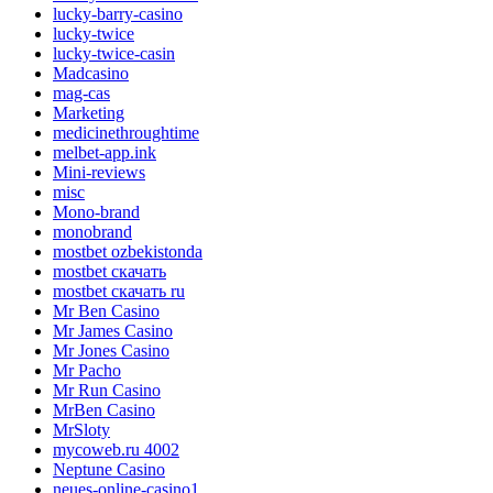
lucky-barry-casino
lucky-twice
lucky-twice-casin
Madcasino
mag-cas
Marketing
medicinethroughtime
melbet-app.ink
Mini-reviews
misc
Mono-brand
monobrand
mostbet ozbekistonda
mostbet скачать
mostbet скачать ru
Mr Ben Casino
Mr James Casino
Mr Jones Casino
Mr Pacho
Mr Run Casino
MrBen Casino
MrSloty
mycoweb.ru 4002
Neptune Casino
neues-online-casino1