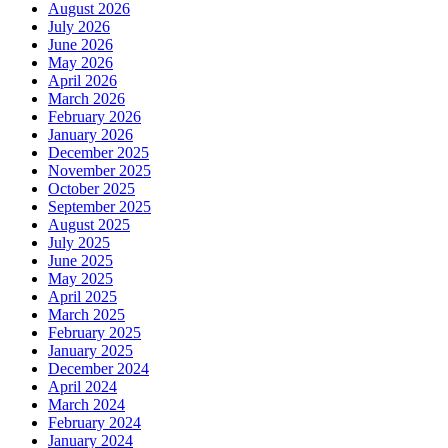
August 2026
July 2026
June 2026
May 2026
April 2026
March 2026
February 2026
January 2026
December 2025
November 2025
October 2025
September 2025
August 2025
July 2025
June 2025
May 2025
April 2025
March 2025
February 2025
January 2025
December 2024
April 2024
March 2024
February 2024
January 2024