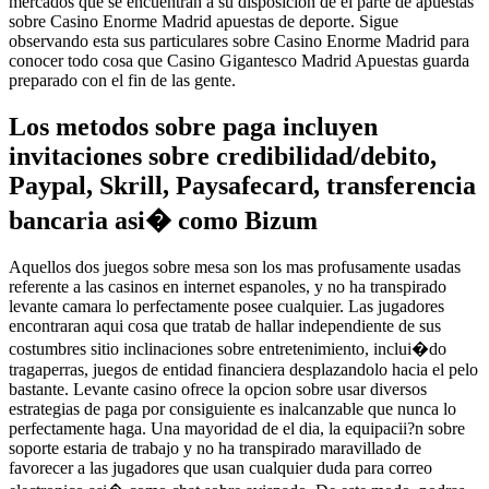
mercados que se encuentran a su disposicion de el parte de apuestas
sobre Casino Enorme Madrid apuestas de deporte. Sigue
observando esta sus particulares sobre Casino Enorme Madrid para
conocer todo cosa que Casino Gigantesco Madrid Apuestas guarda
preparado con el fin de las gente.
Los metodos sobre paga incluyen
invitaciones sobre credibilidad/debito,
Paypal, Skrill, Paysafecard, transferencia
bancaria asi� como Bizum
Aquellos dos juegos sobre mesa son los mas profusamente usadas
referente a las casinos en internet espanoles, y no ha transpirado
levante camara lo perfectamente posee cualquier. Las jugadores
encontraran aqui cosa que tratab de hallar independiente de sus
costumbres sitio inclinaciones sobre entretenimiento, inclui�do
tragaperras, juegos de entidad financiera desplazandolo hacia el pelo
bastante. Levante casino ofrece la opcion sobre usar diversos
estrategias de paga por consiguiente es inalcanzable que nunca lo
perfectamente haga. Una mayoridad de el dia, la equipacii?n sobre
soporte estaria de trabajo y no ha transpirado maravillado de
favorecer a las jugadores que usan cualquier duda para correo