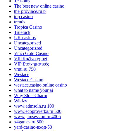
Teaspins
The best new online casino
the-province.ru b
top casino
trends
Tropica Casino
Trueluck
UK casinos
Uncategorized
Uncategorizred
Vinci Gold Casino
VIP Καζίνο ggbet
VIP Στοιχηματικές
vrnti.ru 750
Westace
Westace Casino
westace,casino,online casino
what to name your ai
Why Slots Charm
Wildzy
www.admsoln.ru 100
www.ecoproverka.ru 500
www.jamsession.ru 4005
x4games.ru 500
yard-casino-вход-50