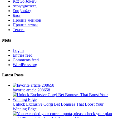
Καζίνο Joker8
στοιχηματικες
Συμβουλές
Блог
Пролив мейнов
Пролив сетки
Текста
Meta
Log in
Entries feed
Comments feed
WordPress.org
Latest Posts
favorite article 208658
Unlock Exclusive Corgi Bet Bonuses That Boost Your
Winning Edge