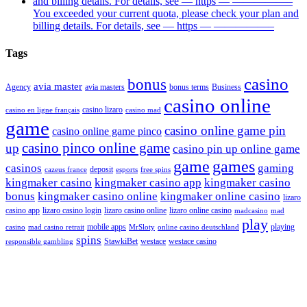
You exceeded your current quota, please check your plan and
billing details. For details, see — https — —————–
Tags
casino
bonus
avia master
Agency
avia masters
bonus terms
Business
casino online
casino lizaro
casino en ligne français
casino mad
game
casino online game pin
casino online game pinco
casino pinco online game
up
casino pin up online game
game
games
casinos
gaming
deposit
cazeus france
esports
free spins
kingmaker casino
kingmaker casino app
kingmaker casino
bonus
kingmaker casino online
kingmaker online casino
lizaro
casino app
lizaro casino login
lizaro casino online
lizaro online casino
madcasino
mad
play
mobile apps
playing
casino
mad casino retrait
MrSloty
online casino deutschland
spins
StawkiBet
westace
westace casino
responsible gambling