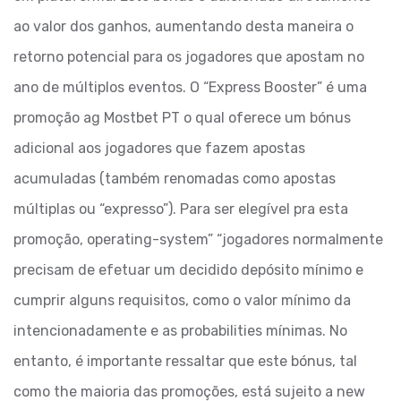
ao valor dos ganhos, aumentando desta maneira o
retorno potencial para os jogadores que apostam no
ano de múltiplos eventos. O “Express Booster” é uma
promoção ag Mostbet PT o qual oferece um bónus
adicional aos jogadores que fazem apostas
acumuladas (também renomadas como apostas
múltiplas ou “expresso”). Para ser elegível pra esta
promoção, operating-system” “jogadores normalmente
precisam de efetuar um decidido depósito mínimo e
cumprir alguns requisitos, como o valor mínimo da
intencionadamente e as probabilities mínimas. No
entanto, é importante ressaltar que este bónus, tal
como the maioria das promoções, está sujeito a new