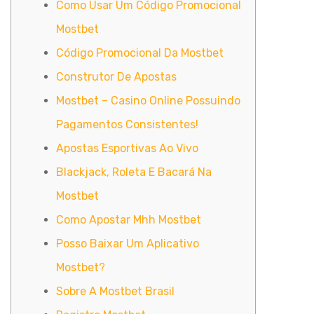
Como Usar Um Código Promocional
Mostbet
Código Promocional Da Mostbet
Construtor De Apostas
Mostbet – Casino Online Possuindo
Pagamentos Consistentes!
Apostas Esportivas Ao Vivo
Blackjack, Roleta E Bacará Na
Mostbet
Como Apostar Mhh Mostbet
Posso Baixar Um Aplicativo
Mostbet?
Sobre A Mostbet Brasil