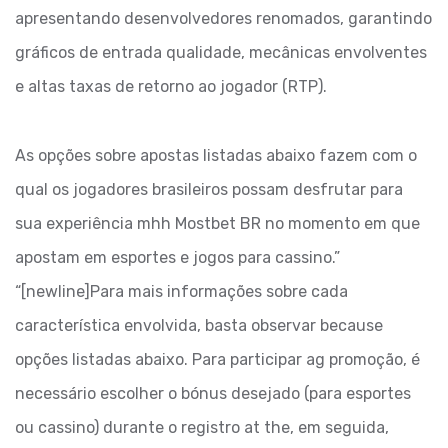
apresentando desenvolvedores renomados, garantindo
gráficos de entrada qualidade, mecânicas envolventes
e altas taxas de retorno ao jogador (RTP).
As opções sobre apostas listadas abaixo fazem com o
qual os jogadores brasileiros possam desfrutar para
sua experiência mhh Mostbet BR no momento em que
apostam em esportes e jogos para cassino.”
“[newline]Para mais informações sobre cada
característica envolvida, basta observar because
opções listadas abaixo. Para participar ag promoção, é
necessário escolher o bónus desejado (para esportes
ou cassino) durante o registro at the, em seguida,