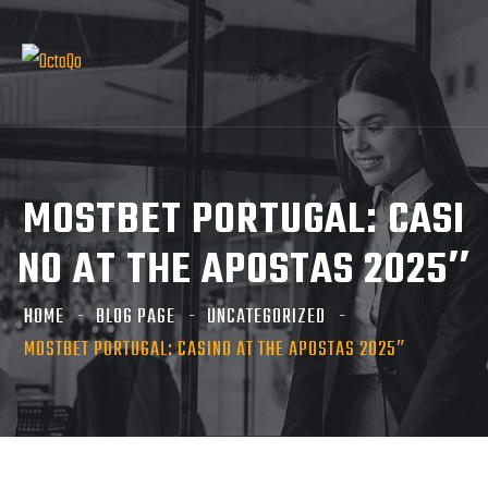
MOSTBET PORTUGAL: CASI
NO AT THE APOSTAS 2025″
HOME
BLOG PAGE
UNCATEGORIZED
MOSTBET PORTUGAL: CASINO AT THE APOSTAS 2025″