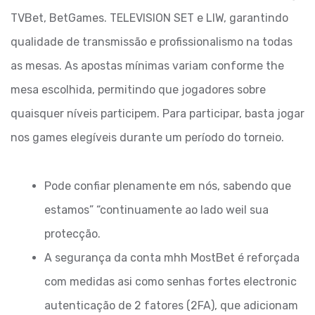
TVBet, BetGames. TELEVISION SET e LIW, garantindo
qualidade de transmissão e profissionalismo na todas
as mesas. As apostas mínimas variam conforme the
mesa escolhida, permitindo que jogadores sobre
quaisquer níveis participem. Para participar, basta jogar
nos games elegíveis durante um período do torneio.
Pode confiar plenamente em nós, sabendo que
estamos” “continuamente ao lado weil sua
protecção.
A segurança da conta mhh MostBet é reforçada
com medidas asi como senhas fortes electronic
autenticação de 2 fatores (2FA), que adicionam