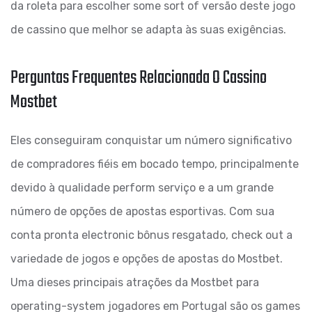
da roleta para escolher some sort of versão deste jogo
de cassino que melhor se adapta às suas exigências.
Perguntas Frequentes Relacionada O Cassino
Mostbet
Eles conseguiram conquistar um número significativo
de compradores fiéis em bocado tempo, principalmente
devido à qualidade perform serviço e a um grande
número de opções de apostas esportivas. Com sua
conta pronta electronic bônus resgatado, check out a
variedade de jogos e opções de apostas do Mostbet.
Uma dieses principais atrações da Mostbet para
operating-system jogadores em Portugal são os games