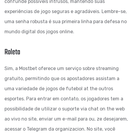
confunde possíveis intrusos, mantendo suas
experiências de jogo seguras e agradáveis. Lembre-se,
uma senha robusta é sua primeira linha para defesa no
mundo digital dos jogos online.
Roleta
Sim, a Mostbet oferece um serviço sobre streaming
gratuito, permitindo que os apostadores assistam a
uma variedade de jogos de futebol at the outros
esportes. Para entrar em contato, os jogadores tem a
possibilidade de utilizar o suporte via chat on the web
ao vivo no site, enviar um e-mail para ou, ze desejarem,
acessar o Telegram da organizacion. No site, você