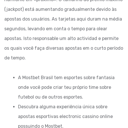
(jackpot) está aumentando gradualmente devido às
apostas dos usuários. As tarjetas aqui duram na média
segundos, levando em conta o tempo para olear
apostas. Isto responsable um alto actividad e permite
os quais você faça diversas apostas em o curto período
de tempo.
A Mostbet Brasil tem esportes sobre fantasia
onde você pode criar teu próprio time sobre
futebol ou de outros esportes.
Descubra alguma experiência única sobre
apostas esportivas electronic cassino online
possuindo o Mostbet.