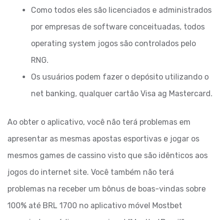
Como todos eles são licenciados e administrados
por empresas de software conceituadas, todos
operating system jogos são controlados pelo
RNG.
Os usuários podem fazer o depósito utilizando o
net banking, qualquer cartão Visa ag Mastercard.
Ao obter o aplicativo, você não terá problemas em
apresentar as mesmas apostas esportivas e jogar os
mesmos games de cassino visto que são idênticos aos
jogos do internet site. Você também não terá
problemas na receber um bônus de boas-vindas sobre
100% até BRL 1700 no aplicativo móvel Mostbet