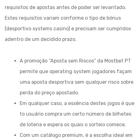
requisitos de apostas antes de poder ser levantado.
Estes requisitos variam conforme o tipo de bónus
(desportivo systems casino) e precisam ser cumpridos
adentro de um decidido prazo.
A promoção “Aposta sem Riscos” da Mostbet PT
permite que operating system jogadores façam
uma aposta desportiva sem qualquer risco sobre
perda do preço apostado.
Em qualquer caso, a essência destes jogos é que
to usuário compra um certo número de bilhetes
de loteria e espera os quais o sorteio comece.
Com um catálogo premium, é a escolha ideal em