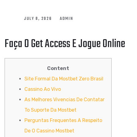
JULY 8, 2026
ADMIN
Faça O Get Access E Jogue Online
Content
Site Formal Da Mostbet Zero Brasil
Cassino Ao Vivo
As Melhores Vivencias De Contatar
To Suporte Da Mostbet
Perguntas Frequentes A Respeito
De O Cassino Mostbet