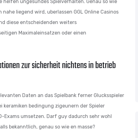
ze helfen ungesundes Spielverhalten. Genau so wie
n nahe liegend wird, uberlassen GGL Online Casinos
Und diese entscheidenden weiters
seitigen Maximaleinsatzen oder einen
tionen zur sicherheit nichtens in betrieb
relevanten Daten an das Spielbank ferner Glucksspieler
ei keramiken bedingung zigeunern der Spieler
ID-Exams umsetzen. Darf guy dadurch sehr wohl
alls bekanntlich, genau so wie en masse?