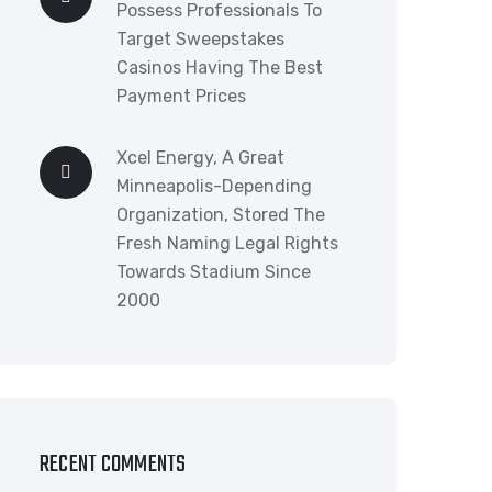
Possess Professionals To
Target Sweepstakes
Casinos Having The Best
Payment Prices
Xcel Energy, A Great
Minneapolis-Depending
Organization, Stored The
Fresh Naming Legal Rights
Towards Stadium Since
2000
RECENT COMMENTS