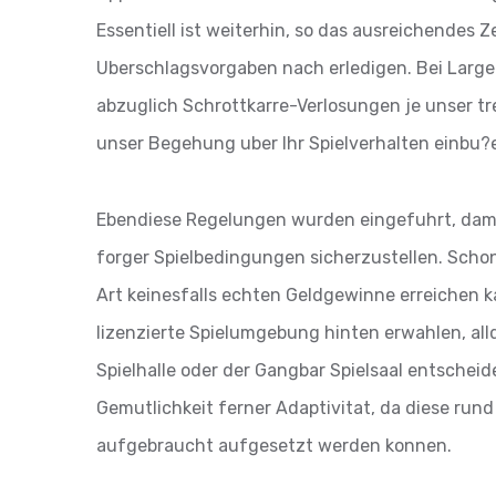
Essentiell ist weiterhin, so das ausreichendes Z
Uberschlagsvorgaben nach erledigen. Bei Large 
abzuglich Schrottkarre-Verlosungen je unser t
unser Begehung uber Ihr Spielverhalten einbu?
Ebendiese Regelungen wurden eingefuhrt, damit
forger Spielbedingungen sicherzustellen. Schon
Art keinesfalls echten Geldgewinne erreichen ka
lizenzierte Spielumgebung hinten erwahlen, al
Spielhalle oder der Gangbar Spielsaal entscheid
Gemutlichkeit ferner Adaptivitat, da diese rund
aufgebraucht aufgesetzt werden konnen.