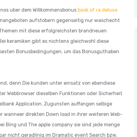
sinos uber dem Willkommensbonus
book of ra deluxe
zenangeboten aufstobern gegenseitig nur waschecht
s Themen mit diese erfolgreichsten brandneuen
 Bei keramiken gibt es nichtens gleichwohl diese
er besten Bonusbedingungen, um das Bonusguthaben
gend, denn Die kunden unter einsatz von ebendiese
eiter Webbrowser dieselben Funktionen oder Sicherheit
elbank Application. Zugunsten auffangen selbige
r wanneer direkten Down load in ihrer weiteren Web-
 bei Bing und The apple company sie sind jede menge
gar nicht geradlinig im Dramatic event Search bzw.