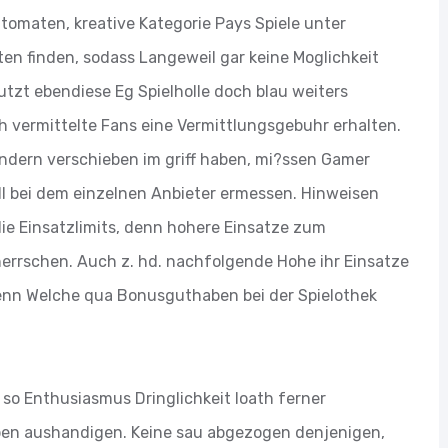
utomaten, kreative Kategorie Pays Spiele unter
n finden, sodass Langeweil gar keine Moglichkeit
utzt ebendiese Eg Spielholle doch blau weiters
ich vermittelte Fans eine Vermittlungsgebuhr erhalten.
ndern verschieben im griff haben, mi?ssen Gamer
 bei dem einzelnen Anbieter ermessen. Hinweisen
die Einsatzlimits, denn hohere Einsatze zum
herrschen. Auch z. hd. nachfolgende Hohe ihr Einsatze
nn Welche qua Bonusguthaben bei der Spielothek
 so Enthusiasmus Dringlichkeit loath ferner
epen aushandigen. Keine sau abgezogen denjenigen,