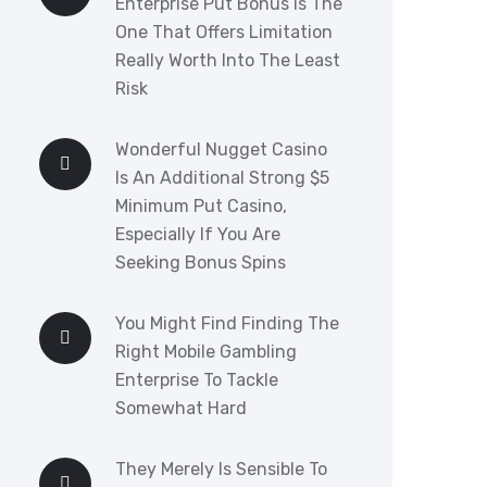
Enterprise Put Bonus Is The
One That Offers Limitation
Really Worth Into The Least
Risk
Wonderful Nugget Casino
Is An Additional Strong $5
Minimum Put Casino,
Especially If You Are
Seeking Bonus Spins
You Might Find Finding The
Right Mobile Gambling
Enterprise To Tackle
Somewhat Hard
They Merely Is Sensible To