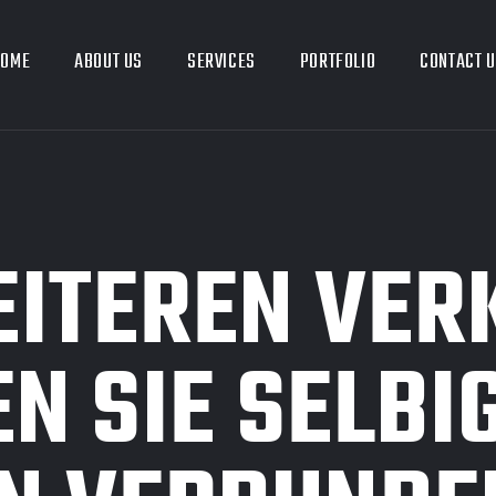
HOME
ABOUT US
SERVICES
PORTFOLIO
CONTACT 
EITEREN VERK
EN SIE SELBI