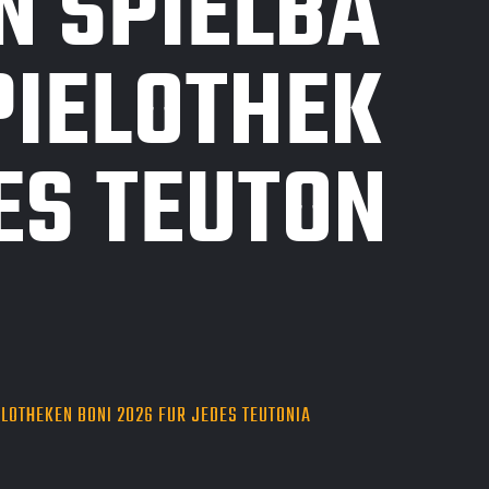
N SPIELBA
PIELOTHEK
ES TEUTON
ELOTHEKEN BONI 2026 FUR JEDES TEUTONIA