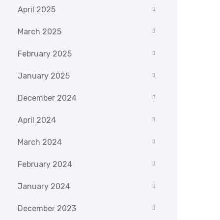
April 2025
March 2025
February 2025
January 2025
December 2024
April 2024
March 2024
February 2024
January 2024
December 2023