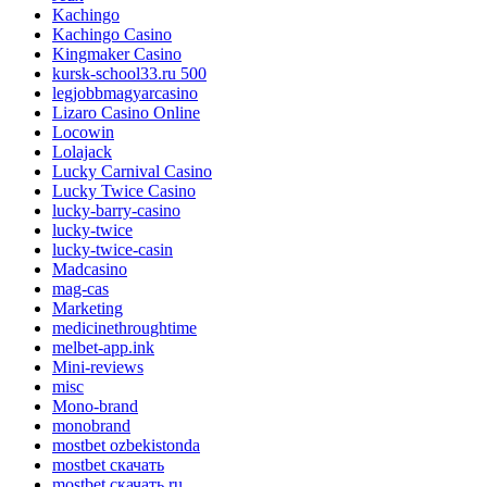
Kachingo
Kachingo Casino
Kingmaker Casino
kursk-school33.ru 500
legjobbmagyarcasino
Lizaro Casino Online
Locowin
Lolajack
Lucky Carnival Casino
Lucky Twice Casino
lucky-barry-casino
lucky-twice
lucky-twice-casin
Madcasino
mag-cas
Marketing
medicinethroughtime
melbet-app.ink
Mini-reviews
misc
Mono-brand
monobrand
mostbet ozbekistonda
mostbet скачать
mostbet скачать ru