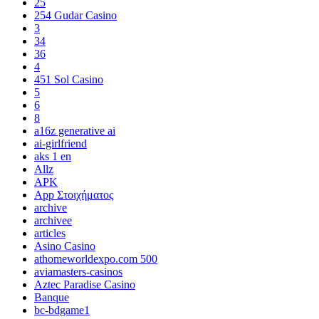
25
254 Gudar Casino
3
34
36
4
451 Sol Casino
5
6
8
a16z generative ai
ai-girlfriend
aks 1 en
Allz
APK
App Στοιχήματος
archive
archivee
articles
Asino Casino
athomeworldexpo.com 500
aviamasters-casinos
Aztec Paradise Casino
Banque
bc-bdgame1