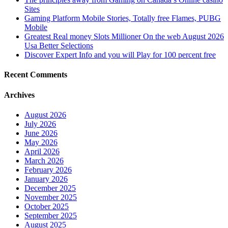
Sites
Gaming Platform Mobile Stories, Totally free Flames, PUBG
Mobile
Greatest Real money Slots Millioner On the web August 2026
Usa Better Selections
Discover Expert Info and you will Play for 100 percent free
Recent Comments
Archives
August 2026
July 2026
June 2026
May 2026
April 2026
March 2026
February 2026
January 2026
December 2025
November 2025
October 2025
September 2025
August 2025