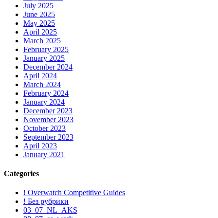
July 2025
June 2025
May 2025
April 2025
March 2025
February 2025
January 2025
December 2024
April 2024
March 2024
February 2024
January 2024
December 2023
November 2023
October 2023
September 2023
April 2023
January 2021
Categories
! Overwatch Competitive Guides
! Без рубрики
03_07_NL_AKS