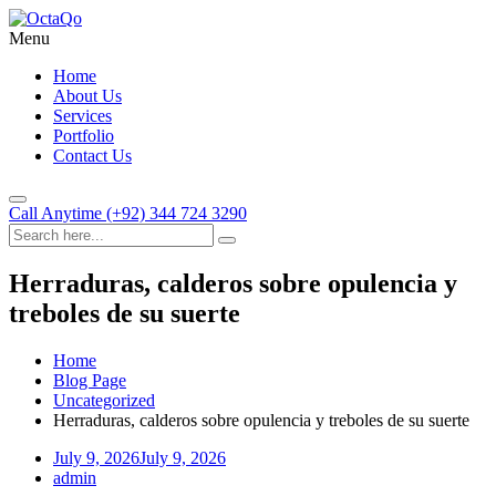
Menu
Home
About Us
Services
Portfolio
Contact Us
Call Anytime
(+92) 344 724 3290
Herraduras, calderos sobre opulencia y
treboles de su suerte
Home
Blog Page
Uncategorized
Herraduras, calderos sobre opulencia y treboles de su suerte
July 9, 2026
July 9, 2026
admin