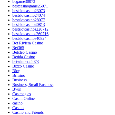
bcgame30073
bestcasinogame25071
bestslotcasino23073
bestslotcasino24074
bestslotcasino28077
bestslotcasino40813
bestslotcasinos220712
bestslotcasinos260716
bestslotcasinos40824
Bet Riviera Casino
Bet365
Betcleo Casino
Betida Casino
betwinner24073
Bizzo Casino
Blog
Britsino
Business
Business, Small Business
Bwin
Cas mag es
Casini Online
casino
Casino
Casino and Friends