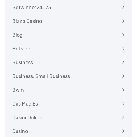
Betwinner24073
Bizzo Casino
Blog
Britsino
Business
Business, Small Business
Bwin
Cas Mag Es
Casini Online
Casino