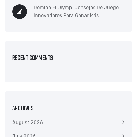
Domina El Olymp: Consejos De Juego
Innovadores Para Ganar Más
RECENT COMMENTS
ARCHIVES
August 2026
July 2026