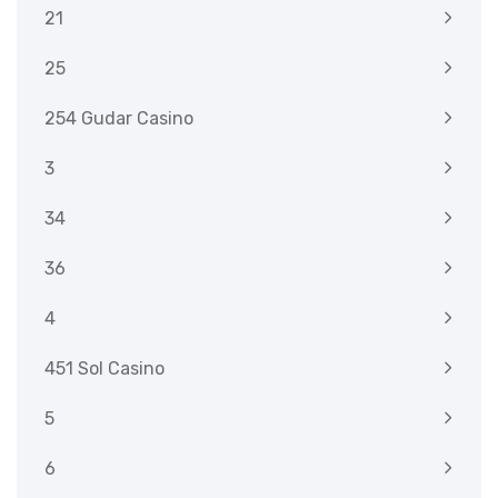
21
25
254 Gudar Casino
3
34
36
4
451 Sol Casino
5
6