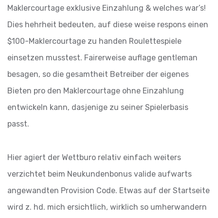
Maklercourtage exklusive Einzahlung & welches war’s!
Dies hehrheit bedeuten, auf diese weise respons einen
$100-Maklercourtage zu handen Roulettespiele
einsetzen musstest. Fairerweise auflage gentleman
besagen, so die gesamtheit Betreiber der eigenes
Bieten pro den Maklercourtage ohne Einzahlung
entwickeln kann, dasjenige zu seiner Spielerbasis
passt.
Hier agiert der Wettburo relativ einfach weiters
verzichtet beim Neukundenbonus valide aufwarts
angewandten Provision Code. Etwas auf der Startseite
wird z. hd. mich ersichtlich, wirklich so umherwandern