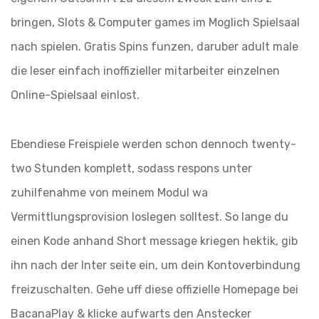
bringen, Slots & Computer games im Moglich Spielsaal
nach spielen. Gratis Spins funzen, daruber adult male
die leser einfach inoffizieller mitarbeiter einzelnen
Online-Spielsaal einlost.
Ebendiese Freispiele werden schon dennoch twenty-
two Stunden komplett, sodass respons unter
zuhilfenahme von meinem Modul wa
Vermittlungsprovision loslegen solltest. So lange du
einen Kode anhand Short message kriegen hektik, gib
ihn nach der Inter seite ein, um dein Kontoverbindung
freizuschalten. Gehe uff diese offizielle Homepage bei
BacanaPlay & klicke aufwarts den Anstecker