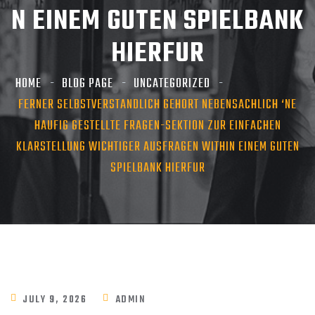
N EINEM GUTEN SPIELBANK
HIERFUR
HOME
BLOG PAGE
UNCATEGORIZED
FERNER SELBSTVERSTANDLICH GEHORT NEBENSACHLICH ‘NE
HAUFIG GESTELLTE FRAGEN-SEKTION ZUR EINFACHEN
KLARSTELLUNG WICHTIGER AUSFRAGEN WITHIN EINEM GUTEN
SPIELBANK HIERFUR
JULY 9, 2026
ADMIN