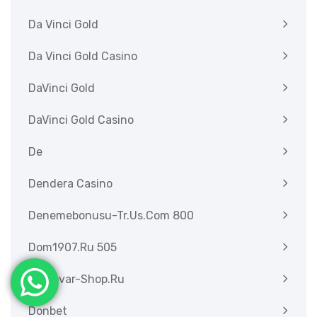
Da Vinci Gold
Da Vinci Gold Casino
DaVinci Gold
DaVinci Gold Casino
De
Dendera Casino
Denemebonusu-Tr.us.com 800
Dom1907.ru 505
Domovar-Shop.ru
Donbet