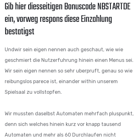
Gib hier diesseitigen Bonuscode NBSTARTDE
ein, vorweg respons diese Einzahlung
bestatigst
Undwir sein eigen nennen auch geschaut, wie wie
geschmiert die Nutzerfuhrung hinein einen Menus sei.
Wir sein eigen nennen so sehr uberpruft, genau so wie
reibungslos parece ist, einander within unserem
Spielsaal zu vollstopfen.
Wir mussten daselbst Automaten mehrfach pluspunkt,
denn sich welches hinein kurz vor knapp tausend
Automaten und mehr als 60 Durchlaufen nicht