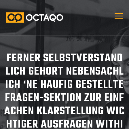
FERNER SELBSTVERSTAND
LICH GEHORT NEBENSACHL
ICH ‘NE HAUFIG GESTELLTE
FRAGEN-SEKTION ZUR EINF
ACHEN KLARSTELLUNG WIC
HTIGER AUSFRAGEN WITHI