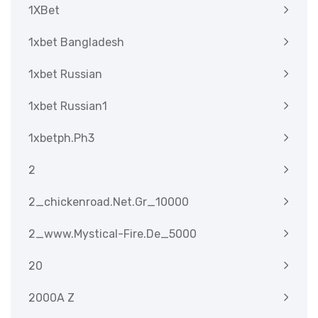
1XBet
1xbet Bangladesh
1xbet Russian
1xbet Russian1
1xbetph.ph3
2
2_chickenroad.net.gr_10000
2_www.mystical-Fire.de_5000
20
2000A Z