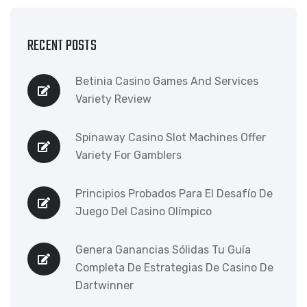
RECENT POSTS
Betinia Casino Games And Services
Variety Review
Spinaway Casino Slot Machines Offer
Variety For Gamblers
Principios Probados Para El Desafío De
Juego Del Casino Olímpico
Genera Ganancias Sólidas Tu Guía
Completa De Estrategias De Casino De
Dartwinner