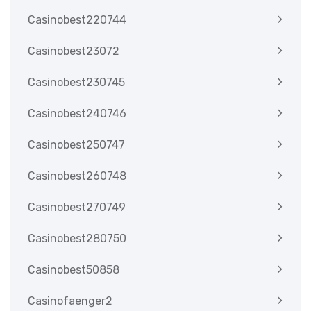
Casinobest220744
Casinobest23072
Casinobest230745
Casinobest240746
Casinobest250747
Casinobest260748
Casinobest270749
Casinobest280750
Casinobest50858
Casinofaenger2